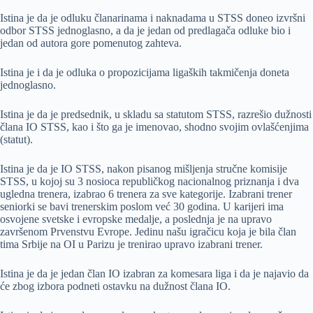
Istina je da je odluku članarinama i naknadama u STSS doneo izvršni
odbor STSS jednoglasno, a da je jedan od predlagača odluke bio i
jedan od autora gore pomenutog zahteva.
Istina je i da je odluka o propozicijama ligaških takmičenja doneta
jednoglasno.
Istina je da je predsednik, u skladu sa statutom STSS, razrešio dužnosti
člana IO STSS, kao i što ga je imenovao, shodno svojim ovlašćenjima
(statut).
Istina je da je IO STSS, nakon pisanog mišljenja stručne komisije
STSS, u kojoj su 3 nosioca republičkog nacionalnog priznanja i dva
ugledna trenera, izabrao 6 trenera za sve kategorije. Izabrani trener
seniorki se bavi trenerskim poslom već 30 godina. U karijeri ima
osvojene svetske i evropske medalje, a poslednja je na upravo
završenom Prvenstvu Evrope. Jedinu našu igračicu koja je bila član
tima Srbije na OI u Parizu je trenirao upravo izabrani trener.
Istina je da je jedan član IO izabran za komesara liga i da je najavio da
će zbog izbora podneti ostavku na dužnost člana IO.