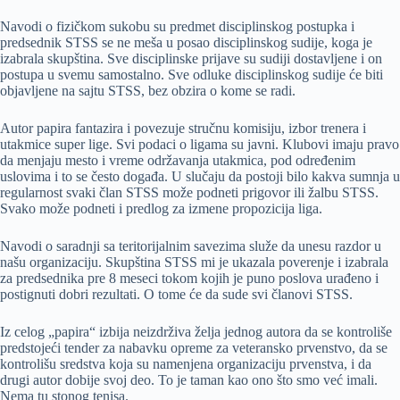
Navodi o fizičkom sukobu su predmet disciplinskog postupka i
predsednik STSS se ne meša u posao disciplinskog sudije, koga je
izabrala skupština. Sve disciplinske prijave su sudiji dostavljene i on
postupa u svemu samostalno. Sve odluke disciplinskog sudije će biti
objavljene na sajtu STSS, bez obzira o kome se radi.
Autor papira fantazira i povezuje stručnu komisiju, izbor trenera i
utakmice super lige. Svi podaci o ligama su javni. Klubovi imaju pravo
da menjaju mesto i vreme održavanja utakmica, pod određenim
uslovima i to se često događa. U slučaju da postoji bilo kakva sumnja u
regularnost svaki član STSS može podneti prigovor ili žalbu STSS.
Svako može podneti i predlog za izmene propozicija liga.
Navodi o saradnji sa teritorijalnim savezima služe da unesu razdor u
našu organizaciju. Skupština STSS mi je ukazala poverenje i izabrala
za predsednika pre 8 meseci tokom kojih je puno poslova urađeno i
postignuti dobri rezultati. O tome će da sude svi članovi STSS.
Iz celog „papira“ izbija neizdrživa želja jednog autora da se kontroliše
predstojeći tender za nabavku opreme za veteransko prvenstvo, da se
kontrolišu sredstva koja su namenjena organizaciju prvenstva, i da
drugi autor dobije svoj deo. To je taman kao ono što smo već imali.
Nema tu stonog tenisa.