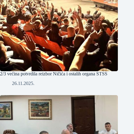
2/3 većina potvrdila reizbor Ničića i ostalih organa STSS
26.11.2025.