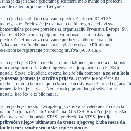
Istina je da je zarada generalnog sekretara malo manja od prosečne
zarade na teritoriji Grada Beograda.
Istina je da je odluku o osnivanju preduzeća doneo IO STSS
jednoglasno. Preduzeće je osnovano da bi moglo da obavi sve
komercijalne poslove potrebne za organizaciju Prvenstva Evrope. Svi
članovi STSS će imati potpuni uvid u finansijsko poslovanje
preduzeća. Honorar za osnivanje preduzeća niko nije naplatio.
Advokatu je refundirana naknada plaćene takse APR tokom
elektronske registracije privrednog društva (6080 din.).
Istina je da je STSS na međunarodnim takmičenjima mora da koristi
opremu sponzora. Nažalost, oprema koju je sponzor dao STSS je
nestala. Stoga je kupljena oprema koja je bila potrebna,
a za onu koja
je nestala podneta je krivična prijava.
Oprema je korišćena na
međunarodnom takmičenju na kome je učestvovalo 32 mlada igrača i 6
trenera iz Srbije. U vlasništvu je našeg privrednog društva i nije
nestala, kao što je to bilo ranije.
Istina je da je direktor Evropskog prvenstva za veterane dao ostavku,
nakon što je razrešen dužnosti člana IO STSS. Razrešen je jer vređao
članove stručne komisije STSS i predsednika STSS,
jer nije
prihvaćen njegov ultimatum da trener njegovog kluba mora da
bude trener ženske seniorske reprezentacije.