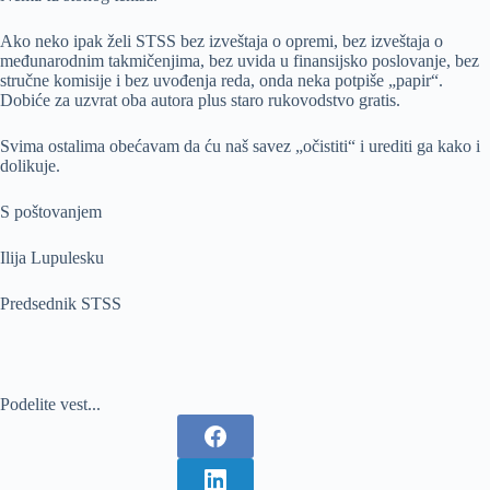
Ako neko ipak želi STSS bez izveštaja o opremi, bez izveštaja o
međunarodnim takmičenjima, bez uvida u finansijsko poslovanje, bez
stručne komisije i bez uvođenja reda, onda neka potpiše „papir“.
Dobiće za uzvrat oba autora plus staro rukovodstvo gratis.
Svima ostalima obećavam da ću naš savez „očistiti“ i urediti ga kako i
dolikuje.
S poštovanjem
Ilija Lupulesku
Predsednik STSS
Podelite vest...