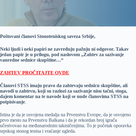
Poštovani članovi Stonoteniskog saveza Srbije,
Neki ljudi i neki papiri ne zavređuju pažnju ni odgovor. Takav
jedan papir je u prilogu, pod naslovom „Zahtev za sazivanje
vanredne sednice skupštine…“
ZAHTEV PROČITAJTE OVDE
Članovi STSS imaju pravo da zahtevaju sednicu skupštine, ali
navodi u zahtevu, koji su razlozi za sazivanje nisu tačni, stoga,
dajem komentar na te navode koji se nude članovima STSS na
potpisivanje
.
Istina je da je osvojena medalja na Prvenstvu Evrope, da je osvojeno
prvo mesto na Prvenstvu Balkana i da je rekordan broj igrača
učestvovao na međunarodnim takmičenjima. To je početak oporavka
srpskog stonog tenisa i vraćanje ugleda.