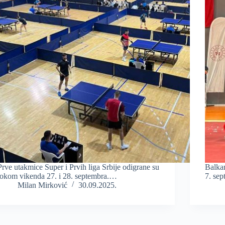
Prve utakmice Super i Prvih liga Srbije odigrane su
Balkan
tokom vikenda 27. i 28. septembra.…
7. sep
Milan Mirković
30.09.2025.