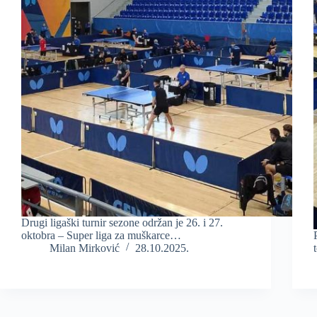
Drugi ligaški turnir sezone održan je 26. i 27.
oktobra – Super liga za muškarce…
Milan Mirković
28.10.2025.