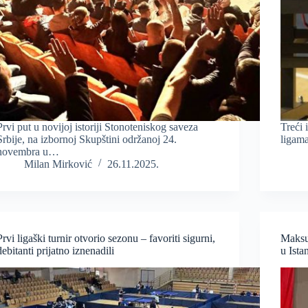
Prvi put u novijoj istoriji Stonoteniskog saveza
Treći 
Srbije, na izbornoj Skupštini održanoj 24.
ligama
novembra u…
Milan Mirković
26.11.2025.
Prvi ligaški turnir otvorio sezonu – favoriti sigurni,
Maksut
debitanti prijatno iznenadili
u Ista