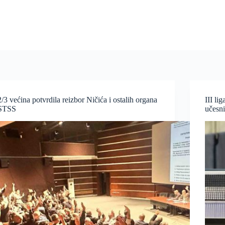
2/3 većina potvrdila reizbor Ničića i ostalih organa
III li
STSS
učesni