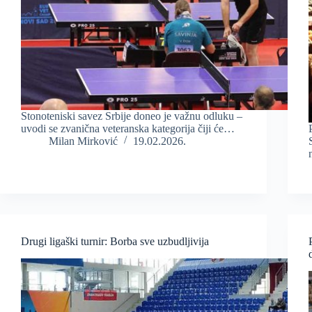
Stonoteniski savez Srbije doneo je važnu odluku –
uvodi se zvanična veteranska kategorija čiji će…
Milan Mirković
19.02.2026.
Drugi ligaški turnir: Borba sve uzbudljivija