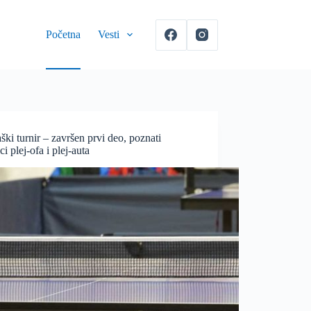
Početna
Vesti
gaški turnir – završen prvi deo, poznati
ci plej-ofa i plej-auta