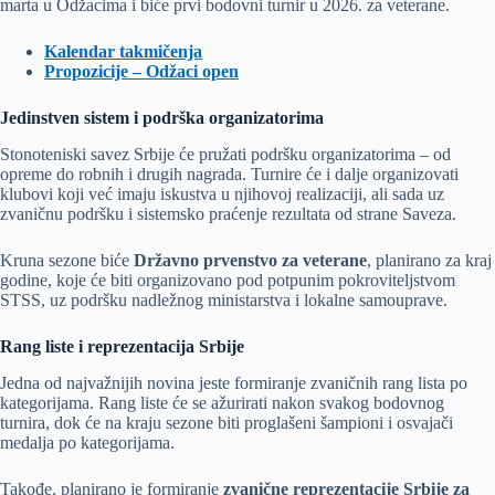
marta u Odžacima i biće prvi bodovni turnir u 2026. za veterane.
Kalendar takmičenja
Propozicije – Odžaci open
Jedinstven sistem i podrška organizatorima
Stonoteniski savez Srbije će
pružati podršku organizatorima – od
opreme do robnih i drugih nagrada. Turnire će i dalje organizovati
klubovi koji već imaju iskustva u njihovoj realizaciji, ali sada uz
zvaničnu podršku i sistemsko praćenje rezultata od strane Saveza.
Kruna sezone biće
Državno prvenstvo za veterane
, planirano za kraj
godine, koje će biti organizovano pod potpunim pokroviteljstvom
STSS, uz podršku nadležnog ministarstva i lokalne samouprave.
Rang liste i reprezentacija Srbije
Jedna od najvažnijih novina jeste formiranje zvaničnih rang lista po
kategorijama. Rang liste će se ažurirati nakon svakog bodovnog
turnira, dok će na kraju sezone biti proglašeni šampioni i osvajači
medalja po kategorijama.
Takođe, planirano je formiranje
zvanične reprezentacije Srbije za