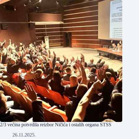
2/3 većina potvrdila reizbor Ničića i ostalih organa STSS
26.11.2025.