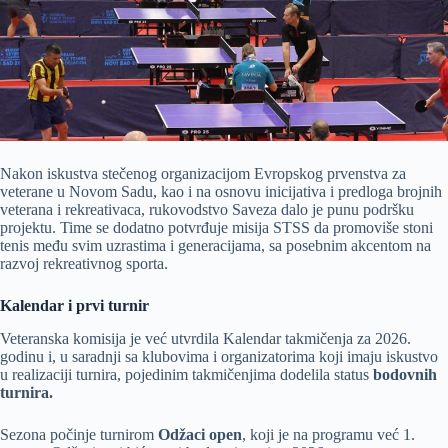
Nakon iskustva stečenog organizacijom Evropskog prvenstva za
veterane u Novom Sadu, kao i na osnovu inicijativa i predloga brojnih
veterana i rekreativaca, rukovodstvo Saveza dalo je punu podršku
projektu. Time se dodatno potvrđuje misija STSS da promoviše stoni
tenis među svim uzrastima i generacijama, sa posebnim akcentom na
razvoj rekreativnog sporta.
Kalendar i prvi turnir
Veteranska komisija je već utvrdila Kalendar takmičenja za 2026.
godinu i, u saradnji sa klubovima i organizatorima koji imaju iskustvo
u realizaciji turnira, pojedinim takmičenjima dodelila status
bodovnih
turnira.
Sezona počinje turnirom
Odžaci open
, koji je na programu već 1.