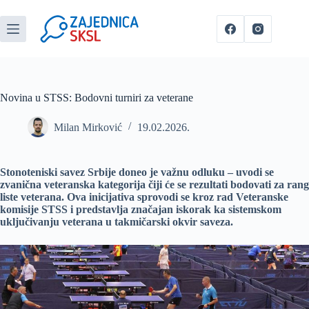
Novina u STSS: Bodovni turniri za veterane
Milan Mirković
19.02.2026.
Stonoteniski savez Srbije doneo je važnu odluku – uvodi se
zvanična veteranska kategorija čiji će se rezultati bodovati za rang
liste veterana. Ova inicijativa sprovodi se kroz rad Veteranske
komisije STSS i predstavlja značajan iskorak ka sistemskom
uključivanju veterana u takmičarski okvir saveza.