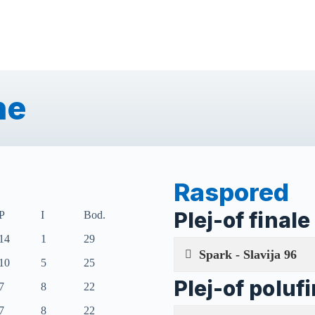
ne
Raspored
Plej-of finale
P
I
Bod.
14
1
29
Spark - Slavija 96
10
5
25
Plej-of poluf
7
8
22
7
8
22