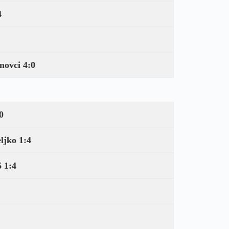
4
novci 4:0
0
ljko 1:4
6 1:4