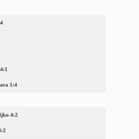
:4
4:1
ara 1:4
jko 4:2
4:2