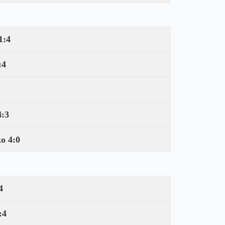
1:4
:4
4:3
o 4:0
4
:4