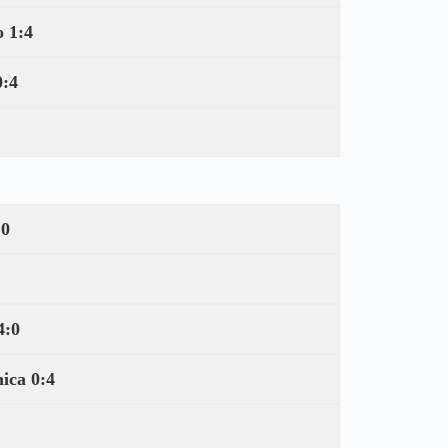
o 1:4
0:4
:0
4:0
ica 0:4