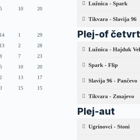
Lužnica - Spark
5
10
20
Tikvara - Slavija 96
Plej-of četvrt
14
1
29
13
2
28
Lužnica - Hajduk Ve
8
7
23
Spark - Flip
5
10
20
2
13
17
Slavija 96 - Pančevo
0
15
15
Tikvara - Zmajevo
Plej-aut
Ugrinovci - Stoni