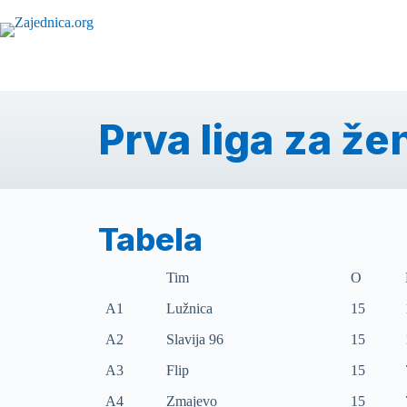
Prva liga za že
Tabela
Tim
O
A1
Lužnica
15
A2
Slavija 96
15
A3
Flip
15
A4
Zmajevo
15