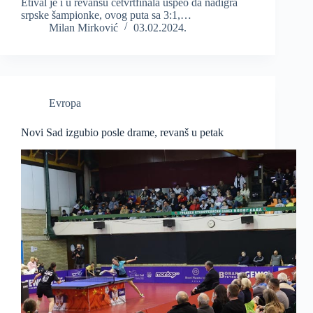
Etival je i u revanšu četvrtfinala uspeo da nadigra
srpske šampionke, ovog puta sa 3:1,…
Milan Mirković
03.02.2024.
Evropa
Novi Sad izgubio posle drame, revanš u petak