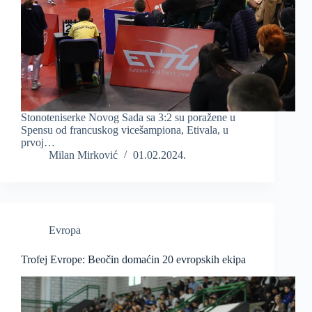
Stonoteniserke Novog Sada sa 3:2 su poražene u
Spensu od francuskog vicešampiona, Etivala, u
prvoj…
Milan Mirković
01.02.2024.
Evropa
Trofej Evrope: Beočin domaćin 20 evropskih ekipa