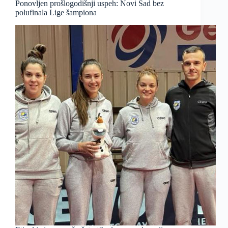
Ponovljen prošlogodišnji uspeh: Novi Sad bez
polufinala Lige šampiona