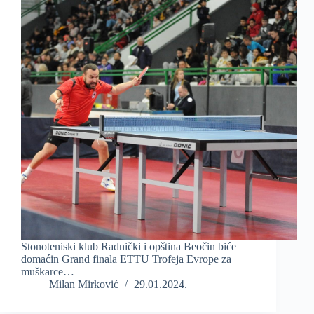
Stonoteniski klub Radnički i opština Beočin biće
domaćin Grand finala ETTU Trofeja Evrope za
muškarce…
Milan Mirković
29.01.2024.