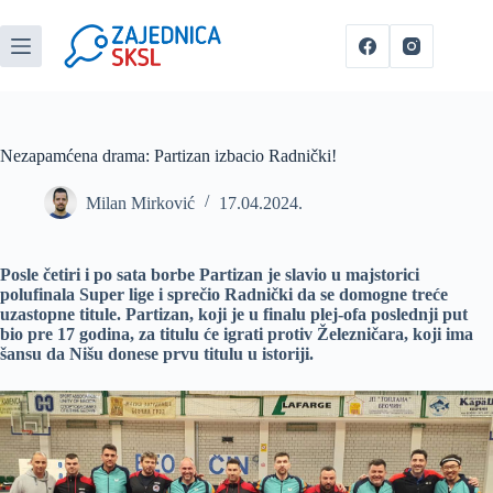
Nezapamćena drama: Partizan izbacio Radnički!
Milan Mirković
17.04.2024.
Posle četiri i po sata borbe Partizan je slavio u majstorici
polufinala Super lige i sprečio Radnički da se domogne treće
uzastopne titule.
Partizan, koji je u finalu plej-ofa poslednji put
bio pre 17 godina, za titulu će igrati protiv Železničara, koji ima
šansu da Nišu donese prvu titulu u istoriji.