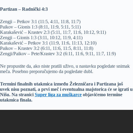
Partizan – Radnički 4:3
Zengji – Petkov 3:1 (11:5, 4:11, 11:8, 11:7)
Paikov – Gionis 1:3 (8:11, 11:9, 5:11, 5:11)
Karakašević – Krastev 2:3 (5:11, 11:7, 11:6, 10:12, 9:11)
Zengji – Gionis 1:3 (3:11, 10:12, 11:9, 4:11)
Karakašević – Petkov 3:1 (11:9, 11:6, 11:13, 12:10)
Paikov – Krastev 3:2 (6:11, 11:6, 11:5, 8:11, 11:8)
Zengji/Paikov – Pete/Krastev 3:2 (6:11, 11:6, 9:11, 11:7, 11:9)
Ne propustite da, ako niste pratili uživo, u nastavku pogledate snimak
meča. Posebno preporučujemo da pogledate dubl.
Termini finalnih utakmica između Železničara i Partizana još
uvek nisu poznati, a prvi meč i eventualna majstorica će se igrati u
Nišu. Na stranici
Super liga za muškarce
objavićemo termine
utakmica finala.