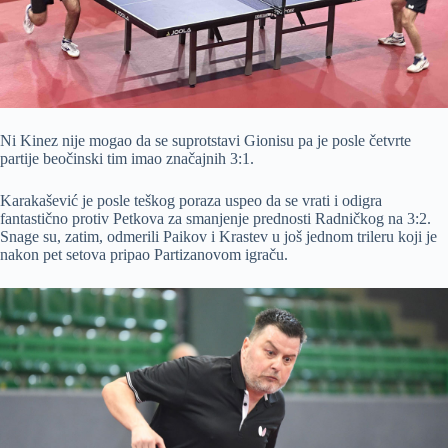
Ni Kinez nije mogao da se suprotstavi Gionisu pa je posle četvrte
partije beočinski tim imao značajnih 3:1.
Karakašević je posle teškog poraza uspeo da se vrati i odigra
fantastično protiv Petkova za smanjenje prednosti Radničkog na 3:2.
Snage su, zatim, odmerili Paikov i Krastev u još jednom trileru koji je
nakon pet setova pripao Partizanovom igraču.