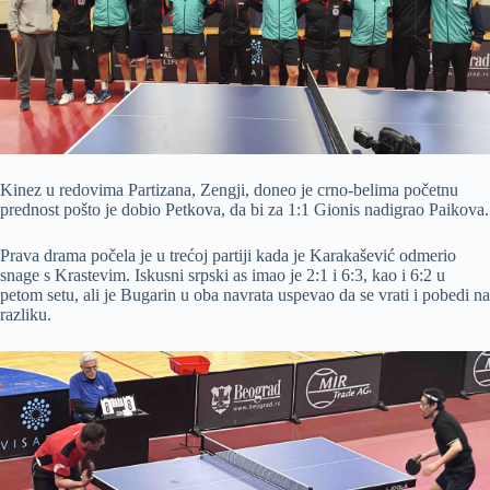
Kinez u redovima Partizana, Zengji, doneo je crno-belima početnu
prednost pošto je dobio Petkova, da bi za 1:1 Gionis nadigrao Paikova.
Prava drama počela je u trećoj partiji kada je Karakašević odmerio
snage s Krastevim. Iskusni srpski as imao je 2:1 i 6:3, kao i 6:2 u
petom setu, ali je Bugarin u oba navrata uspevao da se vrati i pobedi na
razliku.