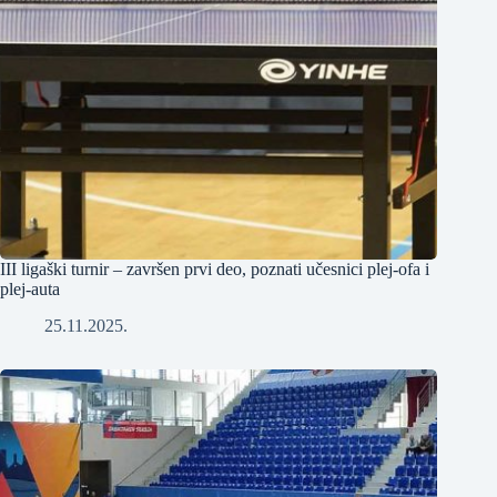
III ligaški turnir – završen prvi deo, poznati učesnici plej-ofa i
plej-auta
25.11.2025.