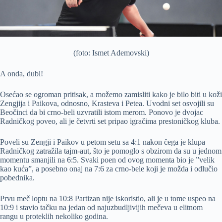
(foto: Ismet Ademovski)
A onda, dubl!
Osećao se ogroman pritisak, a možemo zamisliti kako je bilo biti u koži
Zengjija i Paikova, odnosno, Krasteva i Petea. Uvodni set osvojili su
Beočinci da bi crno-beli uzvratili istom merom. Ponovo je dvojac
Radničkog poveo, ali je četvrti set pripao igračima prestoničkog kluba.
Poveli su Zengji i Paikov u petom setu sa 4:1 nakon čega je klupa
Radničkog zatražila tajm-aut, što je pomoglo s obzirom da su u jednom
momentu smanjili na 6:5. Svaki poen od ovog momenta bio je ”velik
kao kuća”, a posebno onaj na 7:6 za crno-bele koji je možda i odlučio
pobednika.
Prvu meč loptu na 10:8 Partizan nije iskoristio, ali je u tome uspeo na
10:9 i stavio tačku na jedan od najuzbudljivijih mečeva u elitnom
rangu u proteklih nekoliko godina.