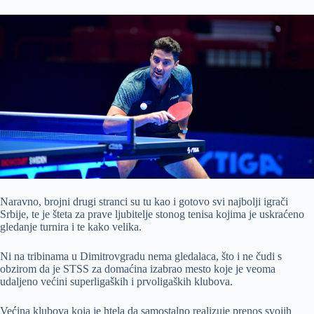
Naravno, brojni drugi stranci su tu kao i gotovo svi najbolji igrači
Srbije, te je šteta za prave ljubitelje stonog tenisa kojima je uskraćeno
gledanje turnira i te kako velika.
Ni na tribinama u Dimitrovgradu nema gledalaca, što i ne čudi s
obzirom da je STSS za domaćina izabrao mesto koje je veoma
udaljeno većini superligaških i prvoligaških klubova.
Većina klubova koja je htela da samostalno realizuje prenos svojih