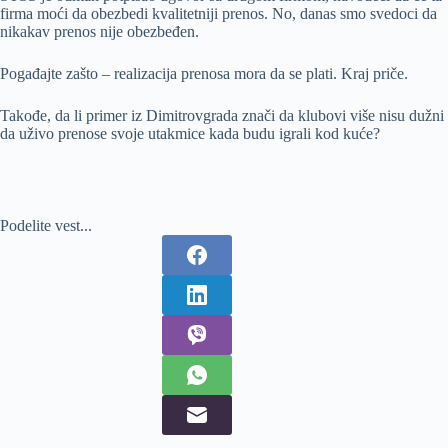
firma moći da obezbedi kvalitetniji prenos. No, danas smo svedoci da
nikakav prenos nije obezbeđen.
Pogađajte zašto – realizacija prenosa mora da se plati. Kraj priče.
Takođe, da li primer iz Dimitrovgrada znači da klubovi više nisu dužni
da uživo prenose svoje utakmice kada budu igrali kod kuće?
Podelite vest...