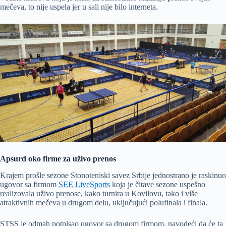
mečeva, to nije uspela jer u sali nije bilo interneta.
Apsurd oko firme za uživo prenos
Krajem prošle sezone Stonoteniski savez Srbije jednostrano je raskinuo
ugovor sa firmom
SEE LiveSports
koja je čitave sezone uspešno
realizovala uživo prenose, kako turnira u Kovilovu, tako i više
atraktivnih mečeva u drugom delu, uključujući polufinala i finala.
STSS je odmah potpisao ugovor sa drugom firmom, navodeći da će ta