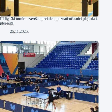
III ligaški turnir – završen prvi deo, poznati učesnici plej-ofa i
plej-auta
25.11.2025.