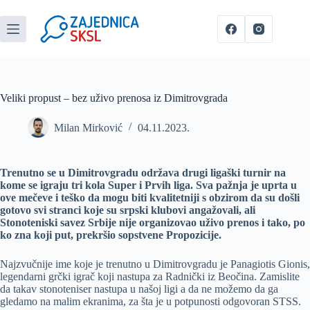
Veliki propust – bez uživo prenosa iz Dimitrovgrada
Milan Mirković
04.11.2023.
Trenutno se u Dimitrovgradu održava drugi ligaški turnir na
kome se igraju tri kola Super i Prvih liga. Sva pažnja je uprta u
ove mečeve i teško da mogu biti kvalitetniji s obzirom da su došli
gotovo svi stranci koje su srpski klubovi angažovali, ali
Stonoteniski savez Srbije nije organizovao uživo prenos i tako, po
ko zna koji put, prekršio sopstvene Propozicije.
Najzvučnije ime koje je trenutno u Dimitrovgradu je Panagiotis Gionis,
legendarni grčki igrač koji nastupa za Radnički iz Beočina. Zamislite
da takav stonoteniser nastupa u našoj ligi a da ne možemo da ga
gledamo na malim ekranima, za šta je u potpunosti odgovoran STSS.