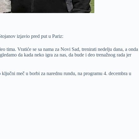
tojanov izjavio pred put u Pariz:
eo tima. Vratiće se sa nama za Novi Sad, trenirati nedelju dana, a onda
gledamo da kada neko igra za nas, da bude i deo trenažnog rada jer
o ključni meč u borbi za narednu rundu, na programu 4. decembra u