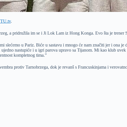
TU.tv
.
eg, a pridružila im se i Ji Lok Lam iz Hong Konga. Evo šta je trener S
i slećemo u Pariz. Biće u sastavu i mnogo će nam značiti jer i ona je d
ujedno nastupiće i u igri parova upravo sa Tijanom. Mi kao klub uvek 
urentnost kompletnog tima.”
vembra protiv Tarnobrzega, dok je revanš s Francuskinjama i verovatn