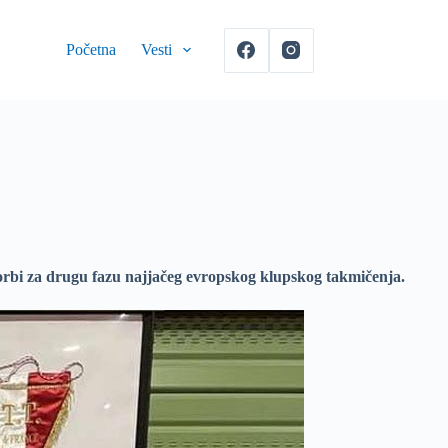
Početna
Vesti
orbi za drugu fazu najjačeg evropskog klupskog takmičenja.