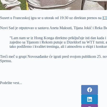
Susret u Francuskoj igra se u utorak od 19:30 uz direktan prenos na
ET
Novi Sad je otputovao u sastavu Aneta Maksuti, Tijana Jokić i Reka Bez
”Lam nam se iz Hong Konga direktno priključuje isti dan kada i m
zajedno sa Tijanom i Rekom putuje u Dizeldorf na WTT turnir, a 
tako podižemo i kvalitet treninga, ali i atmosferu u ekipi i konk
Treći meč u grupi Novosađanke će igrati pred svojom publikom 25. no
Spensu.
Podelite vest...